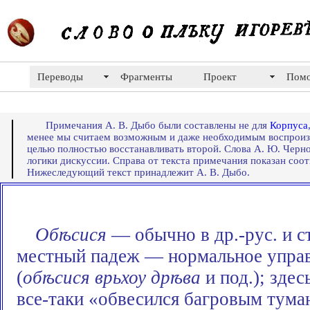
Переводы
Фрагменты
Проект
Пом
Примечания А. В. Дыбо были составлены не для
Корпуса
менее мы считаем возможным и даже необходимым воспроизв
целью полностью восстанавливать второй. Слова А. Ю. Черно
логики дискуссии. Справа от текста примечания показан со
Нижеследующий текст принадлежит А. В. Дыбо.
Обѣсися
—
обычно в
др.-рус.
и с
местный падеж — нормальное управл
(
обѣсися врьхоу дрѣва
и под.); здес
все-таки
«обвесился багровым туман