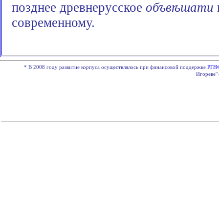
позднее древнерусское
объвѣшати
современному.
*
В 2008 году развитие корпуса осуществлялось при финансовой поддержке
РГН
Игореве“