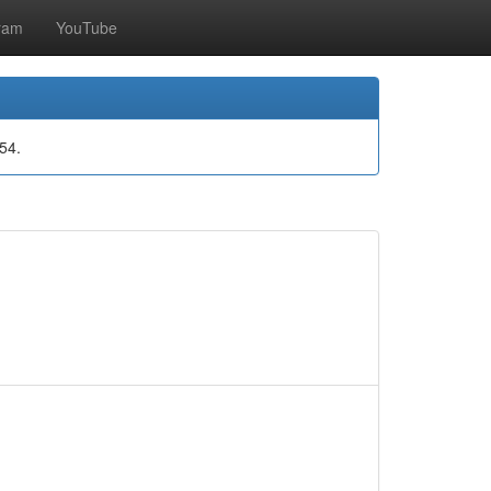
ram
YouTube
54.