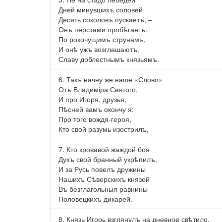
Дней минувшихъ соловей
Десять соколовъ пускаетъ, –
Онъ перстами пробѣгаегъ.
По рокочущимъ струнамъ,
И онѣ ужъ возглашаютъ.
Славу доблестнымъ князьямъ.
6. Такъ начну же наше «Слово»
Отъ Владиміра Святого,
И про Игоря, друзья,
Пѣсней вамъ окончу я:
Про того вождя-героя,
Кто свой разумь изострилъ,
7. Кто кровавой жаждой боя
Духъ свой бранный укрѣпилъ,
И за Русь повелъ дружины
Нашихъ Сѣверскихъ князей
Въ безглагольныя равнины
Половецкихъ дикарей.
8. Князь Игорь взглянулъ на дневное свѣтило,