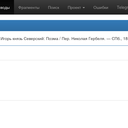
еводы
Фрагменты
Поиск
Проект
Ошибки
Teleg
Игорь князь Северский: Поэма / Пер. Николая Гербеля. — СПб., 18