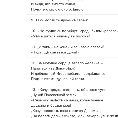
И видя, что вмѣсто лучей,
Полки его мглою оно осѣнило,
9. Такъ молвилъ дружинѣ своей:
10. «Не лучше ль погибнуть средь битвы кровавой
«Чѣмъ даться живому въ полонъ!
11. „И такъ – на коней и за новою славой!…
«Туда, гдѣ синѣется Донъ!»
12. Въ могучее сердце запало желанье –
Напиться изъ Дона-рѣки:
И доблестный Игорь забылъ предвѣщанье,
Подъ гнетомъ душевной тоски.
13. «Хочу, продолжалъ онъ, объ поле чужое –
„Чужой Половецкой земли
«Сломить, вмѣстѣ съ вами, копье боевое,
Дружина и братья мои!
„Хочу, положить своя кости за Дономъ –
„На берегѣ дальнемъ его„,Или, зачерпнувши ж