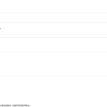
,
елѣзнымъ шеломомъ,