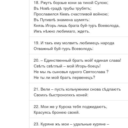
18. Ржутъ борзые кони за тихой Сулою;
Въ Новѣ-градѣ трубы трубятъ;
Прославился Кіевъ счастливой войною;
Въ Путивлѣ знамена шумятъ:
Князь Игорь лишь брата буй-туръ Воеволода,
Имъ нѣжно любимаго, ждетъ.
19. И такъ ему молвитъ любимецъ народа
Отважный буй-туръ Всеволодъ:
20. – Единственный братъ мой! единая слава!
Свѣтъ свѣтлый – мой Игорь-боецъ!
Не мы ль сыновья одного Святослава ?
Не ты ли мой братъ первенецъ?
21. Вели – пусть кольчужники снова сѣдлаютъ
Своихъ быстроногихъ коней:
22. Мои же у Курска тебя поджидаютъ,
Красуясь бронею своей.
23. Куряне жъ мои – удальные куряне –