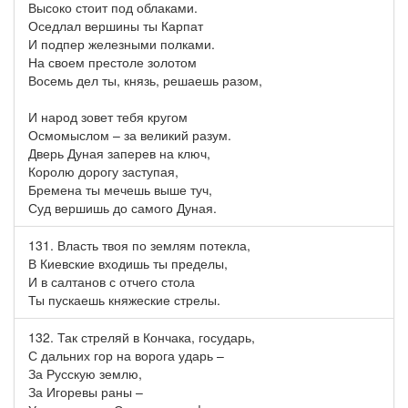
Высоко стоит под облаками.
Оседлал вершины ты Карпат
И подпер железными полками.
На своем престоле золотом
Восемь дел ты, князь, решаешь разом,
И народ зовет тебя кругом
Осмомыслом – за великий разум.
Дверь Дуная заперев на ключ,
Королю дорогу заступая,
Бремена ты мечешь выше туч,
Суд вершишь до самого Дуная.
131. Власть твоя по землям потекла,
В Киевские входишь ты пределы,
И в салтанов с отчего стола
Ты пускаешь княжеские стрелы.
132. Так стреляй в Кончака, государь,
С дальних гор на ворога ударь –
За Русскую землю,
За Игоревы раны –