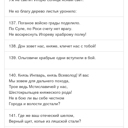
Не ко благу дерево листья уронило:
137. Поганое войско грады поделило.
По Суле, по Роси счету нет врагу.
Не воскреснуть Игореву храброму полку!
138. Дон зовет нас, княже, кличет нас с тобой!
139. Ольговичи храбрые одни вступили в бой.
140. Князь Ингварь, князь Всеволод! И вас
Мы зовем для дальнего похода,
Трое ведь Мстиславичей у нас,
Шестокрыльцев княжеского рода!
Не в бою ли вы себе честном
Города и волости достали?
141. Где же ваш отеческий шелом,
Верный щит, копье из ляшской стали?