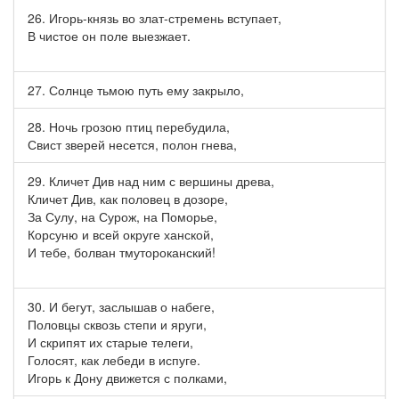
26. Игорь-князь во злат-стремень вступает,
В чистое он поле выезжает.
27. Солнце тьмою путь ему закрыло,
28. Ночь грозою птиц перебудила,
Свист зверей несется, полон гнева,
29. Кличет Див над ним с вершины древа,
Кличет Див, как половец в дозоре,
За Сулу, на Сурож, на Поморье,
Корсуню и всей округе ханской,
И тебе, болван тмутороканский!
30. И бегут, заслышав о набеге,
Половцы сквозь степи и яруги,
И скрипят их старые телеги,
Голосят, как лебеди в испуге.
Игорь к Дону движется с полками,