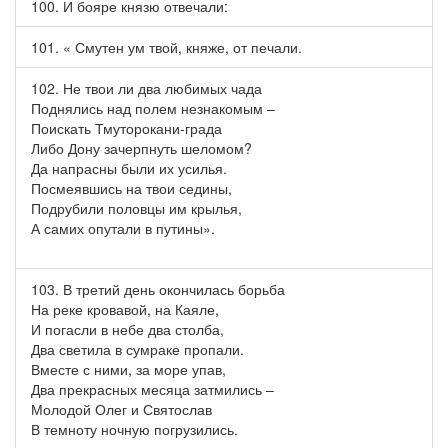
100. И бояре князю отвечали:
101. « Смутен ум твой, княже, от печали.
102. Не твои ли два любимых чада
Поднялись над полем незнакомым –
Поискать Тмуторокани-града
Либо Дону зачерпнуть шеломом?
Да напрасны были их усилья.
Посмеявшись на твои седины,
Подрубили половцы им крылья,
А самих опутали в путины».
103. В третий день окончилась борьба
На реке кровавой, на Каяле,
И погасли в небе два столба,
Два светила в сумраке пропали.
Вместе с ними, за море упав,
Два прекрасных месяца затмились –
Молодой Олег и Святослав
В темноту ночную погрузились.