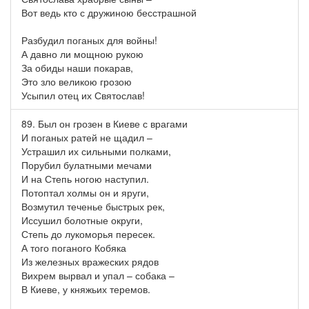
Вот ведь кто с дружиною бесстрашной
Разбудил поганых для войны!
А давно ли мощною рукою
За обиды наши покарав,
Это зло великою грозою
Усыпил отец их Святослав!
89. Был он грозен в Киеве с врагами
И поганых ратей не щадил –
Устрашил их сильными полками,
Порубил булатными мечами
И на Степь ногою наступил.
Потоптал холмы он и яруги,
Возмутил теченье быстрых рек,
Иссушил болотные округи,
Степь до лукоморья пересек.
А того поганого Кобяка
Из железных вражеских рядов
Вихрем вырвал и упал – собака –
В Киеве, у княжьих теремов.