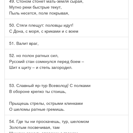
49. Стоном стонет мать-земля сырая,
Мутно реки быстрые текут,
Пыль несется, поле покрывая,
50. Стяги плещут: половцы идут!
С Дона, с моря, с криками и с воем
51. Валит враг,
52. но полон ратных сил,
Русский стан сомкнулся перед боем –
Шит к щиту – и степь загородил.
53. Славный яр-тур Всеволод! С полками
В обороне крепко ты стоишь,
Прыщешь стрелы, острыми клинками
О шеломы ратные гремишь.
54. Где ты ни проскачешь, тур, шеломом
Золотым посвечивая, там