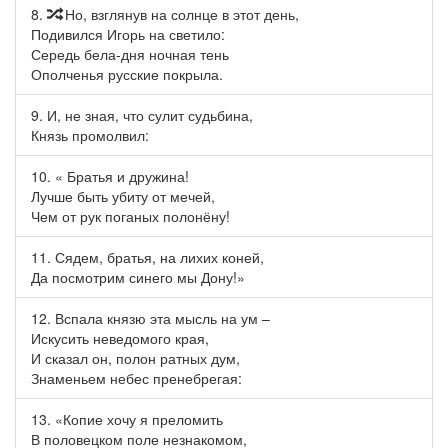
8.
Но, взглянув на солнце в этот день,

Подивился Игорь на светило:
Середь бела-дня ночная тень
Ополченья русские покрыла.
9. И, не зная, что сулит судьбина,
Князь промолвил:
10. « Братья и дружина!
Лучше быть убиту от мечей,
Чем от рук поганых полонёну!
11. Сядем, братья, на лихих коней,
Да посмотрим синего мы Дону!»
12. Вспала князю эта мысль на ум –
Искусить неведомого края,
И сказал он, полон ратных дум,
Знаменьем небес пренебрегая:
13. «Копие хочу я преломить
В половецком поле незнакомом,