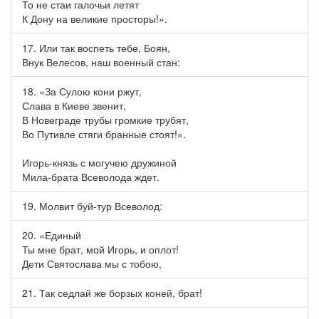
То не стаи галочьи летят
К Дону на великие просторы!».
17. Или так воспеть тебе, Боян,
Внук Велесов, наш военный стан:
18. «За Сулою кони ржут,
Слава в Киеве звенит,
В Новеграде трубы громкие трубят,
Во Путивле стяги бранные стоят!».
Игорь-князь с могучею дружиной
Мила-брата Всеволода ждет.
19. Молвит буй-тур Всеволод:
20. «Единый
Ты мне брат, мой Игорь, и оплот!
Дети Святослава мы с тобою,
21. Так седлай же борзых коней, брат!