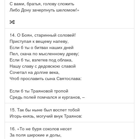
С вами, братья, голову сложить
Либо Дону зачерпнуть шеломом!»

14. О Боян, старинный соловей!
Приступая к вещему напеву,
Если б ты о битвах наших дней
Пел, скача по мысленному древу;
Если б ты, взлетев под облака,
Нашу славу с дедовскою славой
Сочетал на долгие века,
Чтоб прославить сына Святослава:
Если б ты Траяновой тропой
Средь полей помчался и курганов, –
15. Так бы ныне был воспет тобой
Игорь-князь, могучий внук Траянов:
16. «То не буря соколов несет
За поля широкие и долы,