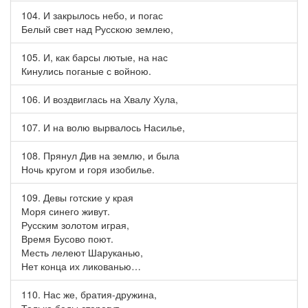
104. И закрылось небо, и погас
Белый свет над Русскою землею,
105. И, как барсы лютые, на нас
Кинулись поганые с войною.
106. И воздвиглась на Хвалу Хула,
107. И на волю вырвалось Насилье,
108. Прянул Див на землю, и была
Ночь кругом и горя изобилье.
109. Девы готские у края
Моря синего живут.
Русским золотом играя,
Время Бусово поют.
Месть лелеют Шаруканью,
Нет конца их ликованью…
110. Нас же, братия-дружина,