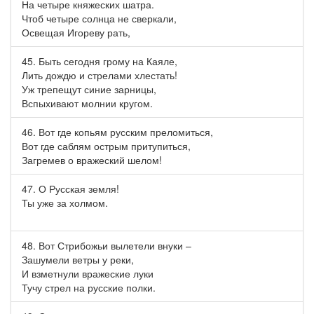
На четыре княжеских шатра.
Чтоб четыре солнца не сверкали,
Освещая Игореву рать,
45. Быть сегодня грому на Каяле,
Лить дождю и стрелами хлестать!
Уж трепещут синие зарницы,
Вспыхивают молнии кругом.
46. Вот где копьям русским преломиться,
Вот где саблям острым притупиться,
Загремев о вражеский шелом!
47. О Русская земля!
Ты уже за холмом.
48. Вот Стрибожьи вылетели внуки –
Зашумели ветры у реки,
И взметнули вражеские луки
Тучу стрел на русские полки.