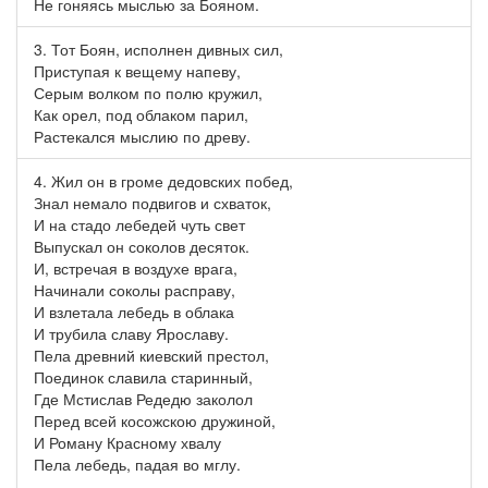
Не гоняясь мыслью за Бояном.
3. Тот Боян, исполнен дивных сил,
Приступая к вещему напеву,
Серым волком по полю кружил,
Как орел, под облаком парил,
Растекался мыслию по древу.
4. Жил он в громе дедовских побед,
Знал немало подвигов и схваток,
И на стадо лебедей чуть свет
Выпускал он соколов десяток.
И, встречая в воздухе врага,
Начинали соколы расправу,
И взлетала лебедь в облака
И трубила славу Ярославу.
Пела древний киевский престол,
Поединок славила старинный,
Где Мстислав Редедю заколол
Перед всей косожскою дружиной,
И Роману Красному хвалу
Пела лебедь, падая во мглу.