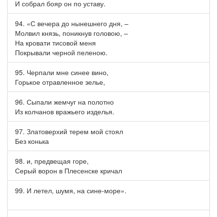
И собрал бояр он по уставу.
94. «С вечера до нынешнего дня, –
Молвил князь, поникнув головою, –
На кровати тисовой меня
Покрывали черной пеленою.
95. Черпали мне синее вино,
Горькое отравленное зелье,
96. Сыпали жемчуг на полотно
Из колчанов вражьего изделья.
97. Златоверхий терем мой стоял
Без конька
98. и, предвещая горе,
Серый ворон в Плесенске кричал
99. И летел, шумя, на сине-море».