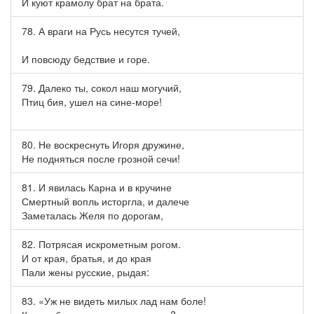
И куют крамолу брат на брата.
78. А враги на Русь несутся тучей,
И повсюду бедствие и горе.
79. Далеко ты, сокол наш могучий,
Птиц бия, ушел на сине-море!
80. Не воскреснуть Игоря дружине,
Не подняться после грозной сечи!
81. И явилась Карна и в кручине
Смертный вопль исторгла, и далече
Заметалась Желя по дорогам,
82. Потрясая искрометным рогом.
И от края, братья, и до края
Пали жены русские, рыдая:
83. «Уж не видеть милых лад нам боле!