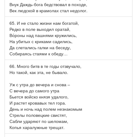
Внук Даждь-бога бедствовал в походе,
Век людской в крамолах стал недолог.
65. И не стало жизни нам богатой,
Редко в поле выходил оратай,
Во́роны над пашнями кружились,
На убитых с криками садились,
Да слетались галки на беседу,
Собираясь стаями к обеду…
66. Много битв в те годы отзвучало,
Но такой, как эта, не бывало.
Уж с утра до вечера и снова –
С вечера до самого утра
Бьется войско князя удалого,
И растет кровавых тел гора.
День и ночь над полем незнакомым
Стрелы половецкие свистят,
Сабли ударяют по шеломам,
Копья харалужные трещат.