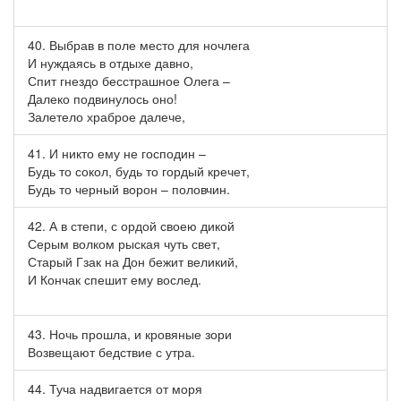
40. Выбрав в поле место для ночлега
И нуждаясь в отдыхе давно,
Спит гнездо бесстрашное Олега –
Далеко подвинулось оно!
Залетело храброе далече,
41. И никто ему не господин –
Будь то сокол, будь то гордый кречет,
Будь то черный ворон – половчин.
42. А в степи, с ордой своею дикой
Серым волком рыская чуть свет,
Старый Гзак на Дон бежит великий,
И Кончак спешит ему вослед.
43. Ночь прошла, и кровяные зори
Возвещают бедствие с утра.
44. Туча надвигается от моря