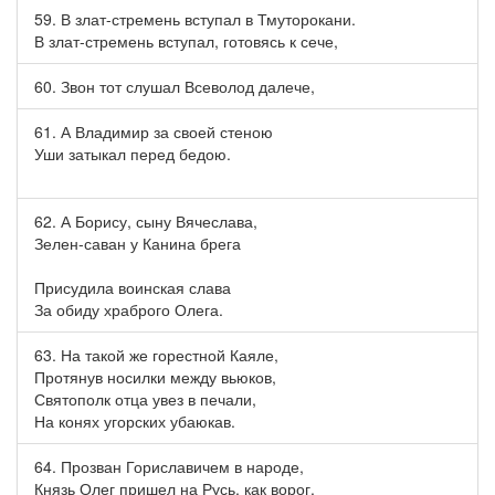
59. В злат-стремень вступал в Тмуторокани.
В злат-стремень вступал, готовясь к сече,
60. Звон тот слушал Всеволод далече,
61. А Владимир за своей стеною
Уши затыкал перед бедою.
62. А Борису, сыну Вячеслава,
Зелен-саван у Канина брега
Присудила воинская слава
За обиду храброго Олега.
63. На такой же горестной Каяле,
Протянув носилки между вьюков,
Святополк отца увез в печали,
На конях угорских убаюкав.
64. Прозван Гориславичем в народе,
Князь Олег пришел на Русь, как ворог,