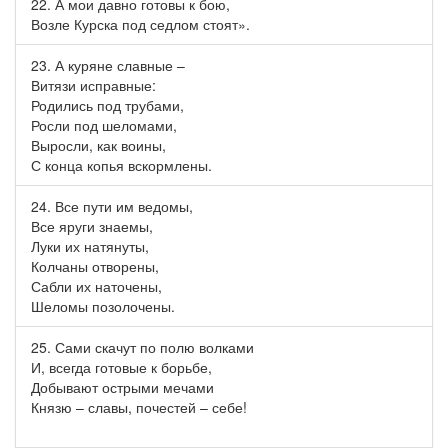
22. А мои давно готовы к бою,
Возле Курска под седлом стоят».
23. А куряне славные –
Витязи исправные:
Родились под трубами,
Росли под шеломами,
Выросли, как воины,
С конца копья вскормлены.
24. Все пути им ведомы,
Все яруги знаемы,
Луки их натянуты,
Колчаны отворены,
Сабли их наточены,
Шеломы позолочены.
25. Сами скачут по полю волками
И, всегда готовые к борьбе,
Добывают острыми мечами
Князю – славы, почестей – себе!