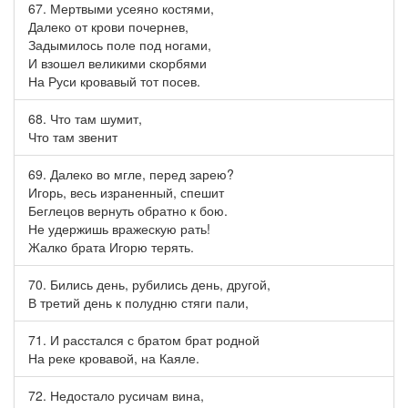
67. Мертвыми усеяно костями,
Далеко от крови почернев,
Задымилось поле под ногами,
И взошел великими скорбями
На Руси кровавый тот посев.
68. Что там шумит,
Что там звенит
69. Далеко во мгле, перед зарею?
Игорь, весь израненный, спешит
Беглецов вернуть обратно к бою.
Не удержишь вражескую рать!
Жалко брата Игорю терять.
70. Бились день, рубились день, другой,
В третий день к полудню стяги пали,
71. И расстался с братом брат родной
На реке кровавой, на Каяле.
72. Недостало русичам вина,