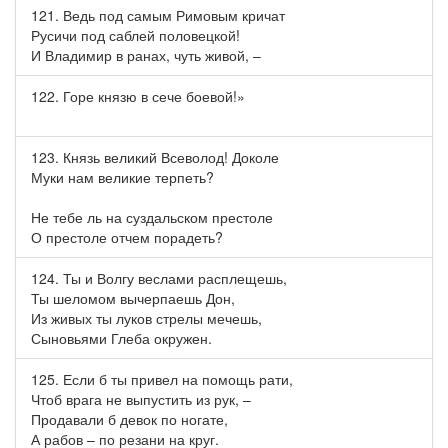
121. Ведь под самым Римовым кричат
Русичи под саблей половецкой!
И Владимир в ранах, чуть живой, –
122. Горе князю в сече боевой!»
123. Князь великий Всеволод! Доколе
Муки нам великие терпеть?
Не тебе ль на суздальском престоле
О престоле отчем порадеть?
124. Ты и Волгу веслами расплещешь,
Ты шеломом вычерпаешь Дон,
Из живых ты луков стрелы мечешь,
Сыновьями Глеба окружен.
125. Если б ты привел на помощь рати,
Чтоб врага не выпустить из рук, –
Продавали б девок по ногате,
А рабов – по резани на круг.