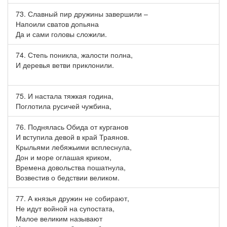
73. Славный пир дружины завершили –
Напоили сватов допьяна
Да и сами головы сложили.
74. Степь поникла, жалости полна,
И деревья ветви приклонили.
75. И настала тяжкая година,
Поглотила русичей чужбина,
76. Поднялась Обида от курганов
И вступила девой в край Траянов.
Крыльями лебяжьими всплеснула,
Дон и море оглашая криком,
Времена довольства пошатнула,
Возвестив о бедствии великом.
77. А князья дружин не собирают,
Не идут войной на супостата,
Малое великим называют