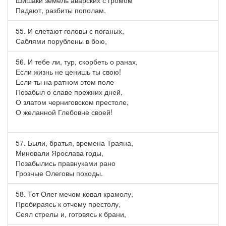
Шишаки земель аварских с громом
Падают, разбиты пополам.
55. И слетают головы с поганых,
Саблями порублены в бою,
56. И тебе ли, тур, скорбеть о ранах,
Если жизнь не ценишь ты свою!
Если ты на ратном этом поле
Позабыл о славе прежних дней,
О златом черниговском престоле,
О желанной Глебовне своей!
57. Были, братья, времена Траяна,
Миновали Ярослава годы,
Позабылись правнуками рано
Грозные Олеговы походы.
58. Тот Олег мечом ковал крамолу,
Пробираясь к отчему престолу,
Сеял стрелы и, готовясь к брани,