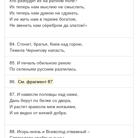
Кто разбудит их на ратном поле?
Их теперь нам мыслию не смыслить,
Их теперь нам думою не сдумать,
И не жить нам в тереме богатом,
Не звенеть нам се́ребром да златом!»
84. Стонет, братья, Киев над горою,
Тяжела Чернигову напасть,
85. И печаль обильною рекою
По селеньям русским разлилась.
86.
См. фрагмент 87
87. И нависли половцы над нами,
Дань берут по белке со двора,
И растет крамола меж князьями,
И не видно от князей добра.
88. Игорь-князь и Всеволод отважный –
Святослава храбрые сыны –