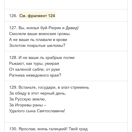
126.
См. фрагмент 124
127. Вы, князья буй-Рюрик и Давид!
Смолкли ваши воинские громы.
А не ваши ль плавали в крови
Золотом покрытые шеломы?
128. И не ваши ль храбрые полки
Рыкают, как туры, умирая
От каленой сабли, от руки
Ратника неведомого края?
129. Встаньте, государи, в злат-стремень
За обиду в этот черный день,
За Русскую землю,
За Игоревы раны –
Удалого сына Святославича!
130. Ярослав, князь галицкий! Твой град