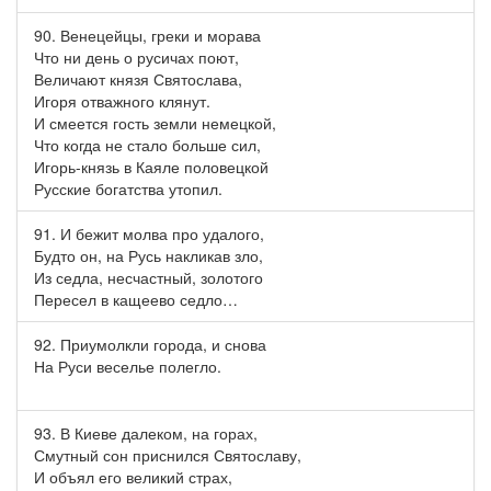
90. Венецейцы, греки и морава
Что ни день о русичах поют,
Величают князя Святослава,
Игоря отважного клянут.
И смеется гость земли немецкой,
Что когда не стало больше сил,
Игорь-князь в Каяле половецкой
Русские богатства утопил.
91. И бежит молва про удалого,
Будто он, на Русь накликав зло,
Из седла, несчастный, золотого
Пересел в кащеево седло…
92. Приумолкли города, и снова
На Руси веселье полегло.
93. В Киеве далеком, на горах,
Смутный сон приснился Святославу,
И объял его великий страх,