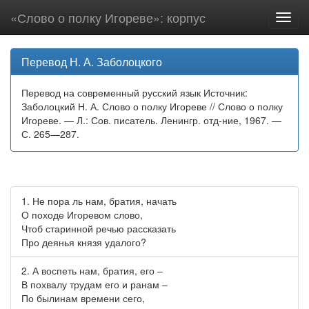
«Слово о полку Игореве»: корпус
Toggl
navig
Перевод Н. А. Заболоцкого
Перевод на современный русский язык Источник:
Заболоцкий Н. А. Слово о полку Игореве // Слово о полку
Игореве. — Л.: Сов. писатель. Ленингр. отд-ние, 1967. —
С. 265—287.
1. Не пора ль нам, братия, начать
О походе Игоревом слово,
Чтоб старинной речью рассказать
Про деянья князя удалого?
2. А воспеть нам, братия, его –
В похвалу трудам его и ранам –
По былинам времени сего,