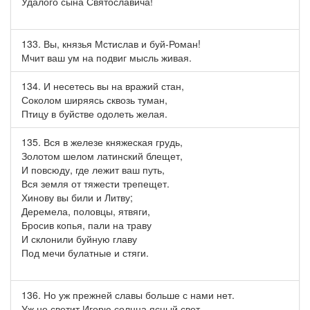
Удалого сына Святославича!
133. Вы, князья Мстислав и буй-Роман!
Мчит ваш ум на подвиг мысль живая.
134. И несетесь вы на вражий стан,
Соколом ширяясь сквозь туман,
Птицу в буйстве одолеть желая.
135. Вся в железе княжеская грудь,
Золотом шелом латинский блещет,
И повсюду, где лежит ваш путь,
Вся земля от тяжести трепещет.
Хинову вы били и Литву;
Деремела, половцы, ятвяги,
Бросив копья, пали на траву
И склонили буйную главу
Под мечи булатные и стяги.
136. Но уж прежней славы больше с нами нет.
Уж не светит Игорю солнца ясный свет.