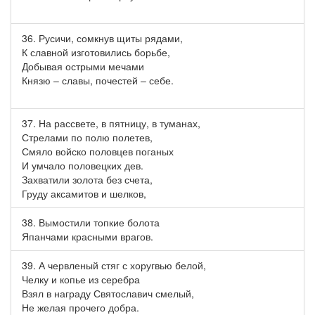
36. Русичи, сомкнув щиты рядами,
К славной изготовились борьбе,
Добывая острыми мечами
Князю – славы, почестей – себе.
37. На рассвете, в пятницу, в туманах,
Стрелами по полю полетев,
Смяло войско половцев поганых
И умчало половецких дев.
Захватили золота без счета,
Груду аксамитов и шелков,
38. Вымостили топкие болота
Япанчами красными врагов.
39. А червленый стяг с хоругвью белой,
Челку и копье из серебра
Взял в награду Святославич смелый,
Не желая прочего добра.