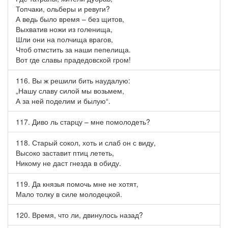
Топчаки, ольберы и ревуги?
А ведь было время – без щитов,
Выхватив ножи из голенища,
Шли они на полчища врагов,
Чтоб отмстить за наши пепелища.
Вот где славы прадедовской гром!
116. Вы ж решили бить наудалую:
„Нашу славу силой мы возьмем,
А за ней поделим и былую“.
117. Диво ль старцу – мне помолодеть?
118. Старый сокол, хоть и слаб он с виду,
Высоко заставит птиц лететь,
Никому не даст гнезда в обиду.
119. Да князья помочь мне не хотят,
Мало толку в силе молодецкой.
120. Время, что ли, двинулось назад?