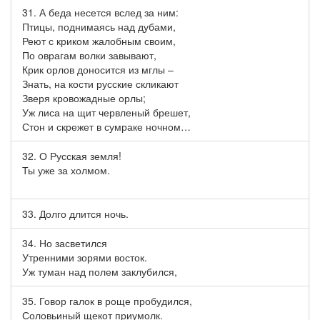
31. А беда несется вслед за ним:
Птицы, поднимаясь над дубами,
Реют с криком жалобным своим,
По оврагам волки завывают,
Крик орлов доносится из мглы –
Знать, на кости русские скликают
Зверя кровожадные орлы;
Уж лиса на щит червленый брешет,
Стон и скрежет в сумраке ночном…
32. О Русская земля!
Ты уже за холмом.
33. Долго длится ночь.
34. Но засветился
Утренними зорями восток.
Уж туман над полем заклубился,
35. Говор галок в роще пробудился,
Соловьиный щекот приумолк.