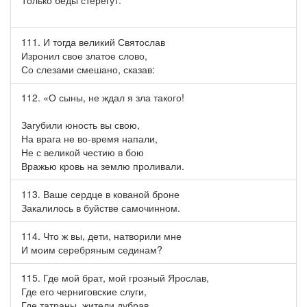
Только беды стерегут.
111. И тогда великий Святослав
Изронил свое златое слово,
Со слезами смешано, сказав:
112. «О сыны, не ждал я зла такого!
Загубили юность вы свою,
На врага не во-время напали,
Не с великой честию в бою
Вражью кровь на землю проливали.
113. Ваше сердце в кованой броне
Закалилось в буйстве самочинном.
114. Что ж вы, дети, натворили мне
И моим серебряным сединам?
115. Где мой брат, мой грозный Ярослав,
Где его черниговские слуги,
Где татраны, жители дубрав,