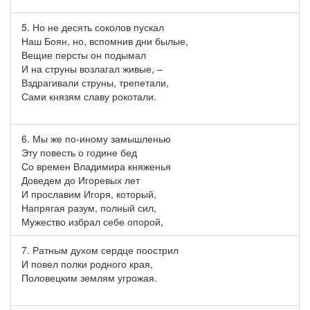
5. Но не десять соколов пускал
Наш Боян, но, вспомнив дни былые,
Вещие персты он подымал
И на струны возлагал живые, –
Вздрагивали струны, трепетали,
Сами князям славу рокотали.
6. Мы же по-иному замышленью
Эту повесть о године бед
Со времен Владимира княженья
Доведем до Игоревых лет
И прославим Игоря, который,
Напрягая разум, полный сил,
Мужество избрал себе опорой,
7. Ратным духом сердце поострил
И повел полки родного края,
Половецким землям угрожая.